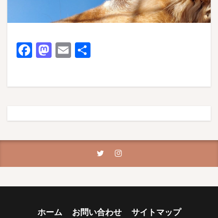
F
M
E
共
ac
as
m
有
e
to
ai
b
d
l
o
o
o
n
k
ホーム
お問い合わせ
サイトマップ