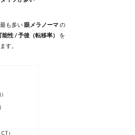
も最も多い
眼メラノーマ
の
の可能性 / 予後（転移率）
を
ます。
徴）
類
CT）