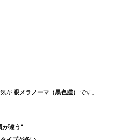
病気が
眼メラノーマ（黒色腫）
です。
質が違う”
）タイプが多い