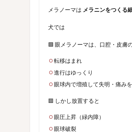
メラノーマは
メラニンをつくる
犬では
🟩 眼メラノーマは、口腔・皮膚
転移はまれ
進行はゆっくり
眼球内で増殖して失明・痛み
🟥 しかし放置すると
眼圧上昇（緑内障）
眼球破裂