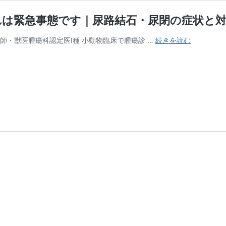
れは緊急事態です｜尿路結石・尿閉の症状と
猫
師・獣医腫瘍科認定医Ⅰ種 小動物臨床で腫瘍診 …
続きを読む
が
急
に
ト
イ
レ
に
通
う・
尿
が
出
な
い…
そ
れ
は