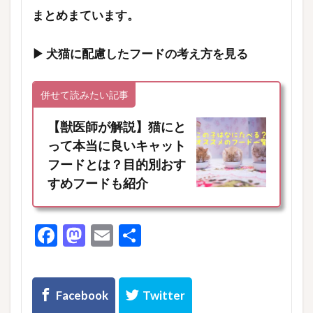
まとめまています。
▶︎ 犬猫に配慮したフードの考え方を見る
併せて読みたい記事
【獣医師が解説】猫にと
って本当に良いキャット
フードとは？目的別おす
すめフードも紹介
F
M
E
共
ac
as
m
有
e
to
ai
b
d
l