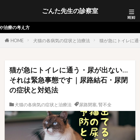
ごんた先生の診察室
方
HOME
犬猫の各病気の症状と治療法
猫が急にトイレに通
猫が急にトイレに通う・尿が出ない…
それは緊急事態です｜尿路結石・尿閉
の症状と対処法
犬猫の各病気の症状と治療法
尿路閉塞
,
腎不全