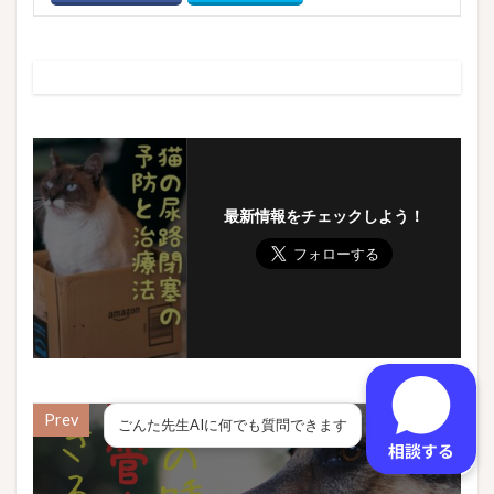
o
o
o
n
k
最新情報をチェックしよう！
Prev
ごんた先生AIに何でも質問できます