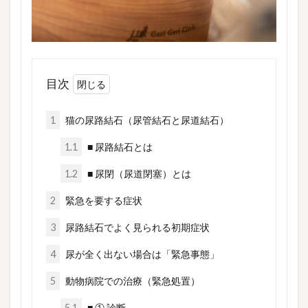
目次
1
猫の尿路結石（尿管結石と尿道結石）
1.1
■ 尿路結石とは
1.2
■ 尿閉（尿道閉塞）とは
2
緊急を要する症状
3
尿路結石でよく見られる初期症状
4
尿が全く出ない場合は「緊急事態」
5
動物病院での治療（緊急処置）
5.1
■ ① 診断