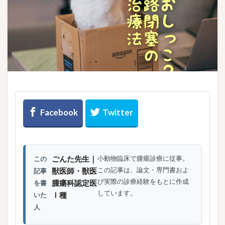
ごんた先生｜
小動物臨床で腫瘍診療に従事。
この
この記事は、論文・専門書およ
獣医師・獣医
記事
び実際の診療経験をもとに作成
腫瘍科認定医
を書
しています。
Ⅰ種
いた
人