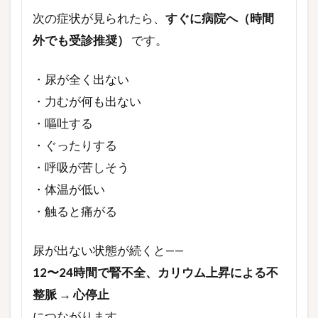
次の症状が見られたら、
すぐに病院へ（時間
外でも受診推奨）
です。
・尿が全く出ない
・力むが何も出ない
・嘔吐する
・ぐったりする
・呼吸が苦しそう
・体温が低い
・触ると痛がる
尿が出ない状態が続くと——
12〜24時間で腎不全、カリウム上昇による不
整脈 → 心停止
につながります。