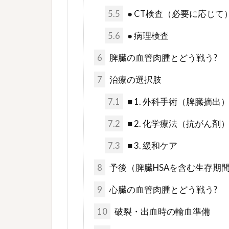
5.5
● CT検査（必要に応じて
5.6
● 病理検査
6
脾臓の血管肉腫とどう戦う?
7
治療の選択肢
7.1
■ 1. 外科手術（脾臓摘出
7.2
■ 2. 化学療法（抗がん剤
7.3
■ 3. 緩和ケア
8
予後（脾臓HSAを含む生存期
9
心臓の血管肉腫とどう戦う?
10
破裂・出血時の輸血準備