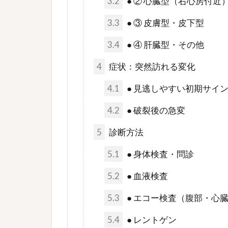
3.2
● ② 心臓型（右心房付近
3.3
● ③ 皮膚型・皮下型
3.4
● ④ 肝臓型・その他
4
症状：突然訪れる変化
4.1
● 見逃しやすい初期サイ
4.2
● 破裂後の急変
5
診断方法
5.1
● 身体検査・問診
5.2
● 血液検査
5.3
● エコー検査（腹部・心
5.4
● レントゲン