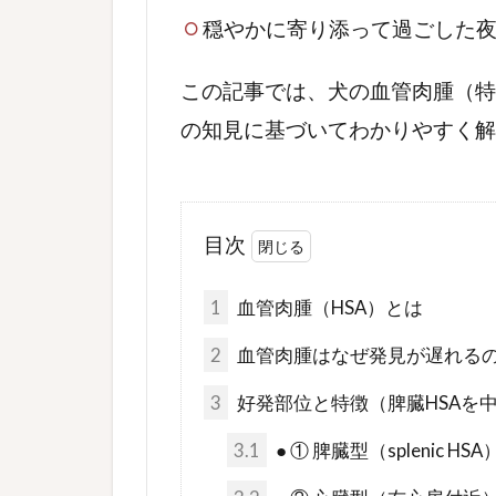
穏やかに寄り添って過ごした
この記事では、犬の血管肉腫（特
の知見に基づいてわかりやすく解
目次
1
血管肉腫（HSA）とは
2
血管肉腫はなぜ発見が遅れる
3
好発部位と特徴（脾臓HSAを
3.1
● ① 脾臓型（splenic H