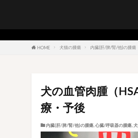
犬猫の腫瘍
内臓(肝/脾/腎/他)の腫瘍
HOME
犬の血管肉腫（HS
療・予後
内臓(肝/脾/腎/他)の腫瘍
,
心臓/呼吸器の腫瘍
,
犬