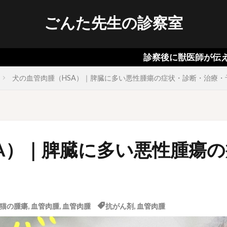
ごんた先生の診察室
診察後に獣医師が伝える犬猫の病気
犬の血管肉腫（HSA）｜脾臓に多い悪性腫瘍の症状・診断・治療・
A）｜脾臓に多い悪性腫瘍
猫の腫瘍
,
血管肉腫
,
血管肉腫
抗がん剤
,
血管肉腫