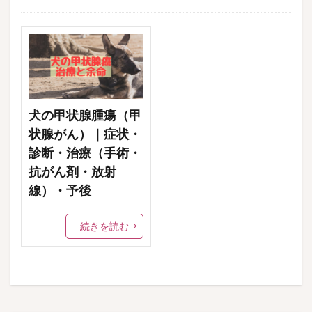
b
d
l
o
o
o
n
k
犬の甲状腺腫瘍（甲
状腺がん）｜症状・
診断・治療（手術・
抗がん剤・放射
線）・予後
続きを読む