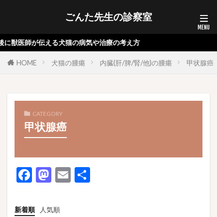
ごんた先生の診察室
後に獣医師が伝える犬猫の病気や治療の考え方
HOME
犬猫の腫瘍
内臓(肝/脾/腎/他)の腫瘍
甲状腺癌
CATEGORY
甲状腺癌
F
M
E
共
ac
as
m
有
e
to
ai
新着順
人気順