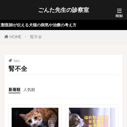
ごんた先生の診察室
獣医師が伝える犬猫の病気や治療の考え方
HOME
腎不全
TAG
腎不全
新着順
人気順