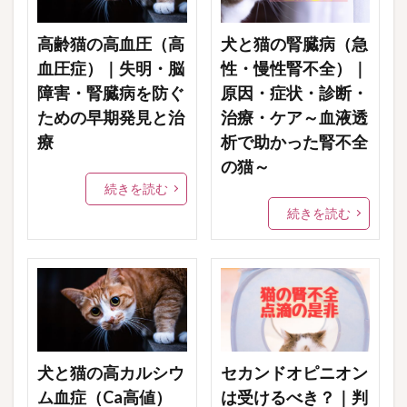
高齢猫の高血圧（高
犬と猫の腎臓病（急
血圧症）｜失明・脳
性・慢性腎不全）｜
障害・腎臓病を防ぐ
原因・症状・診断・
ための早期発見と治
治療・ケア～血液透
療
析で助かった腎不全
の猫～
続きを読む
続きを読む
犬と猫の高カルシウ
セカンドオピニオン
ム血症（Ca高値）
は受けるべき？｜判