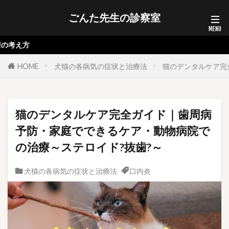
ごんた先生の診察室
診察
HOME
犬猫の各病気の症状と治療法
猫のデンタルケア完
猫のデンタルケア完全ガイド｜歯周病
予防・家庭でできるケア・動物病院で
の治療～ステロイド?抜歯?～
犬猫の各病気の症状と治療法
口内炎