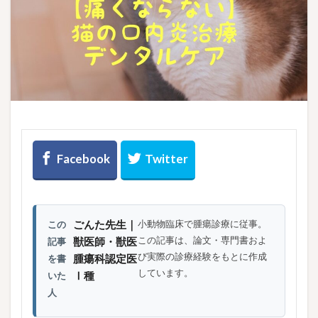
ごんた先生｜
小動物臨床で腫瘍診療に従事。
この
この記事は、論文・専門書およ
獣医師・獣医
記事
び実際の診療経験をもとに作成
腫瘍科認定医
を書
しています。
Ⅰ種
いた
人