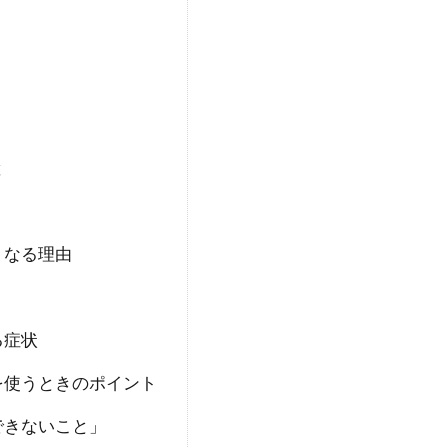
と
くなる理由
る症状
を使うときのポイント
できないこと」