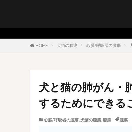
犬猫の腫瘍
心臓/呼吸器の腫瘍
HOME
犬と猫の肺がん・
するためにできる
心臓/呼吸器の腫瘍
,
犬猫の腫瘍
,
腺癌
腫瘍