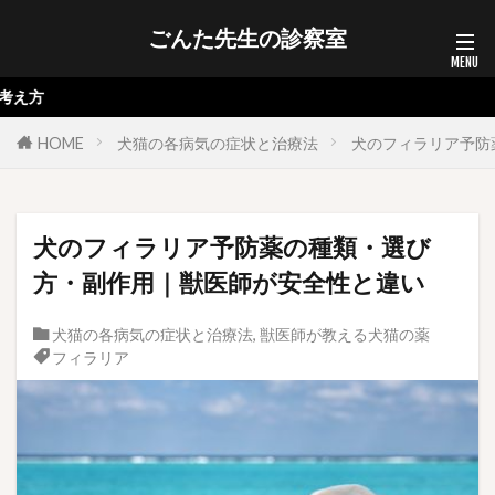
ごんた先生の診察室
診察後
HOME
犬猫の各病気の症状と治療法
犬のフィラリア予防
犬のフィラリア予防薬の種類・選び
方・副作用｜獣医師が安全性と違い
犬猫の各病気の症状と治療法
,
獣医師が教える犬猫の薬
フィラリア