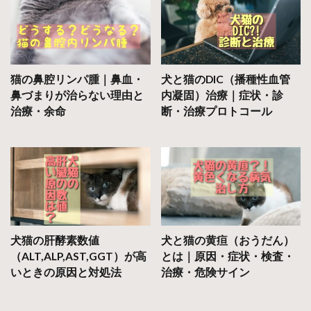
猫の鼻腔リンパ腫｜鼻血・
犬と猫のDIC（播種性血管
鼻づまりが治らない理由と
内凝固）治療｜症状・診
治療・余命
断・治療プロトコール
犬猫の肝酵素数値
犬と猫の黄疸（おうだん）
（ALT,ALP,AST,GGT）が高
とは｜原因・症状・検査・
いときの原因と対処法
治療・危険サイン