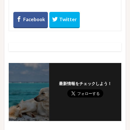
ac
as
m
有
e
to
ai
b
d
l
o
o
o
n
k
最新情報をチェックしよう！