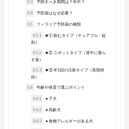
0.3
予防すべき期間は？年中？
0.4
予防薬はなぜ必要？
0.5
フィラリア予防薬の種類
0.5.1
■ ① 飲むタイプ（チュアブル・錠
剤）
0.5.2
■ ② スポットタイプ（背中に垂ら
す薬）
0.5.3
■ ③ 年1回の注射タイプ（長期持
続）
0.6
年齢や体質で選ぶポイント
0.6.1
● 子犬
0.6.2
● 高齢犬
0.6.3
● 食物アレルギーがある犬