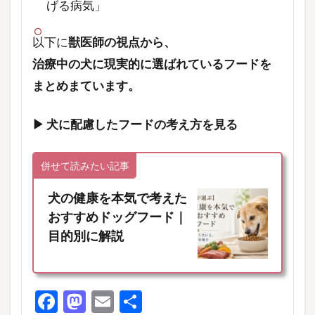
げる病気」
以下に
獣医師の視点から、
治療中の犬に現実的に選ばれているフードを
まとめまています。
▶︎ 犬に配慮したフードの考え方を見る
併せて読みたい記事
犬の健康を本気で考えた
おすすめドッグフード｜
目的別に解説
F
M
E
共