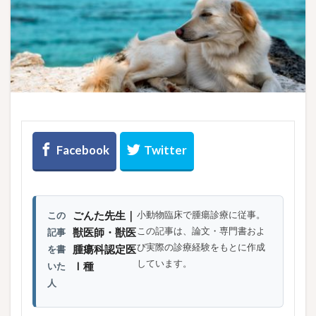
ごんた先生｜
小動物臨床で腫瘍診療に従事。
この
この記事は、論文・専門書およ
獣医師・獣医
記事
び実際の診療経験をもとに作成
腫瘍科認定医
を書
しています。
Ⅰ種
いた
人