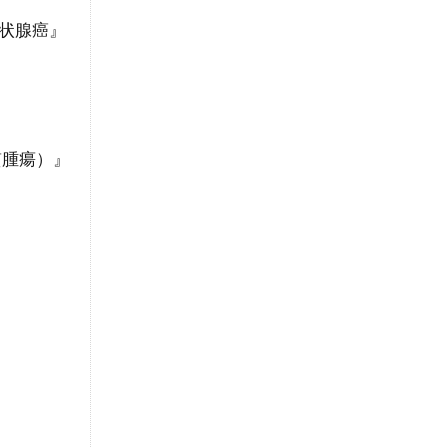
状腺癌』
質腫瘍）』
』