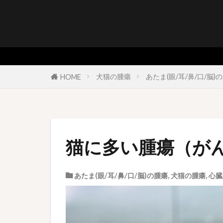
犬猫の腫瘍
あたま(眼/耳/鼻/口/脳)
HOME
猫に多い腫瘍（が
あたま(眼/耳/鼻/口/脳)の腫瘍
,
犬猫の腫瘍
,
心臓