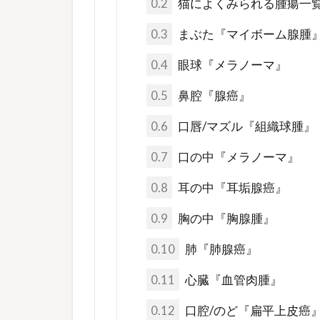
0.2
猫によくみられる腫瘍一
0.3
まぶた『マイボーム腺腫
0.4
眼球『メラノーマ』
0.5
鼻腔『腺癌』
0.6
口唇/マズル『組織球腫』
0.7
口の中『メラノーマ』
0.8
耳の中『耳垢腺癌』
0.9
胸の中『胸腺腫』
0.10
肺『肺腺癌』
0.11
心臓『血管肉腫』
0.12
口腔/のど『扁平上皮癌