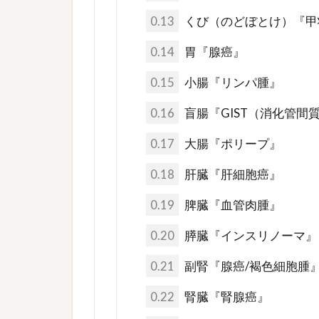
0.13
くび（のどぼとけ）『甲
0.14
胃『腺癌』
0.15
小腸『リンパ腫』
0.16
盲腸『GIST（消化管間
0.17
大腸『ポリープ』
0.18
肝臓『肝細胞癌』
0.19
脾臓『血管肉腫』
0.20
膵臓『インスリノーマ』
0.21
副腎『腺癌/褐色細胞腫
0.22
腎臓『腎腺癌』