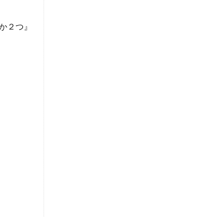
か２つ』
』