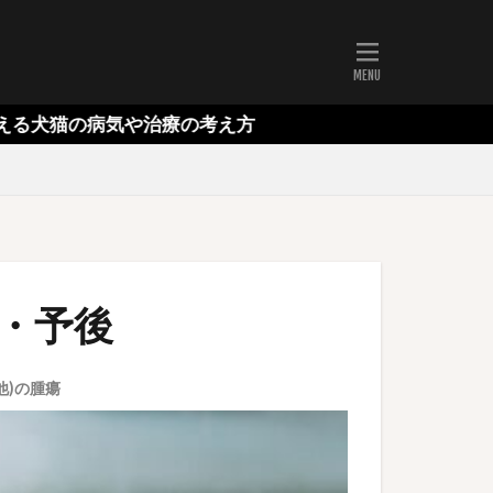
気や治療の考え方
・予後
他)の腫瘍