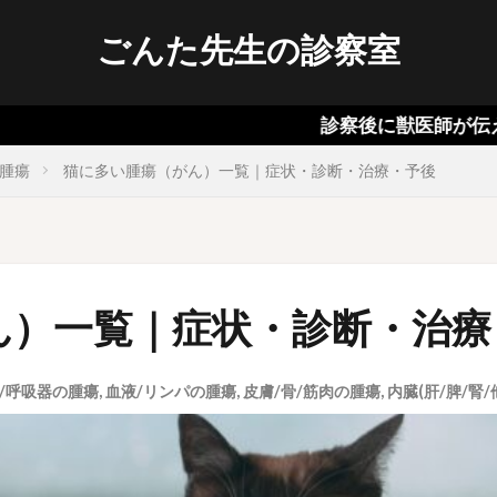
ごんた先生の診察室
診察後に獣医師が伝える犬猫の病
の腫瘍
猫に多い腫瘍（がん）一覧｜症状・診断・治療・予後
ん）一覧｜症状・診断・治療
/呼吸器の腫瘍
,
血液/リンパの腫瘍
,
皮膚/骨/筋肉の腫瘍
,
内臓(肝/脾/腎/