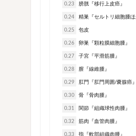
0.23
膀胱『移行上皮癌』
0.24
精巣『セルトリ細胞腫ほ
0.25
包皮
0.26
卵巣『顆粒膜細胞腫』
0.27
子宮『平滑筋腫』
0.28
膣『線維腫』
0.29
肛門『肛門周囲/嚢腺癌
0.30
骨『骨肉腫』
0.31
関節『組織球性肉腫』
0.32
筋肉『血管肉腫』
0.33
指『軟部組織肉腫』